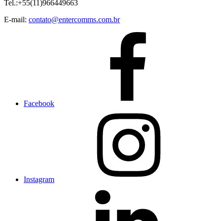
Tel.:+55(11)966449663
E-mail:
contato@entercomms.com.br
Facebook
Instagram